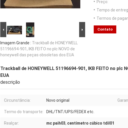
Preço:
Tempo de entreg
Termos de paga
Contato
Imagem Grande :
Trackball de HONEYWELL
51196694-901, IKB FEITO no plc NOVO de
honeywell das peças obsoletas dos EUA
Trackball de HONEYWELL 51196694-901, IKB FEITO no plc N
EUA
descrição
Circunstância:
Novo original
Garan
Termo do transporte:
DHL/TNT/UPS/FEDEX etc.
Realçar:
mc paih03
,
centímetro cúbico tdil01