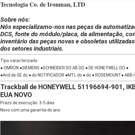
Tecnologia Co. de Ironman, LTD
Sobre nós:
Nós especializamo-nos nas peças da automatizaçã
DCS, fonte do módulo/placa, da alimentação, co
inventário das peças novas e obsoletas utilizada
dos setores industriais.
Tipo caracterizado:
● OMRON ●SIEMENS ●SCHNEIDER DO AB DO ● DE HONEYWELL DO ●
●And de GE do ● do NOTIFICADOR ●MTL do ● do ● ROSEMOUNT● ABB m
Trackball de HONEYWELL 51196694-901, IKB
EUA NOVO
Prazo de execução: 3-5 dias
Novo com uma garantia do ano