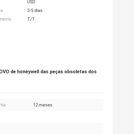
USD
a:
3-5 dias
mento:
T/T
OVO de honeywell das peças obsoletas dos
tia:
12 meses