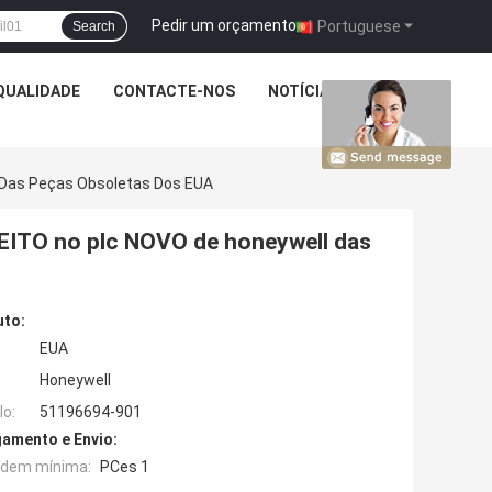
Pedir um orçamento
|
Portuguese
Search
QUALIDADE
CONTACTE-NOS
NOTÍCIA
CASOS
 Das Peças Obsoletas Dos EUA
EITO no plc NOVO de honeywell das
uto:
EUA
Honeywell
o:
51196694-901
amento e Envio:
rdem mínima:
PCes 1