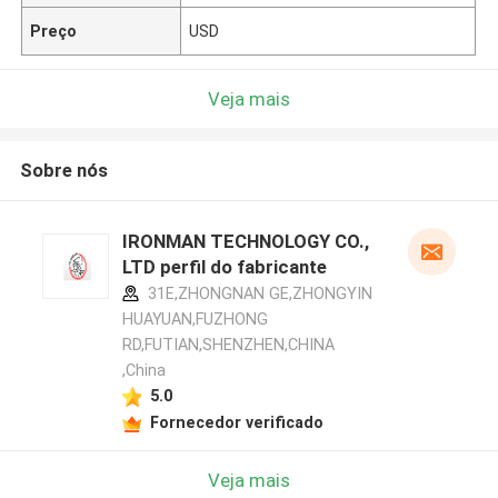
Preço
USD
Veja mais
Sobre nós
IRONMAN TECHNOLOGY CO.,
LTD perfil do fabricante
31E,ZHONGNAN GE,ZHONGYIN
HUAYUAN,FUZHONG
RD,FUTIAN,SHENZHEN,CHINA
,China
5.0
Fornecedor verificado
Veja mais