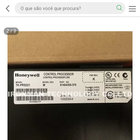
2
/
3