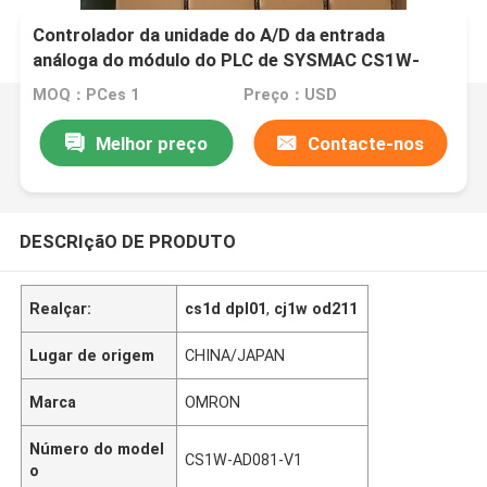
Controlador da unidade do A/D da entrada
análoga do módulo do PLC de SYSMAC CS1W-
AD081-V1 Omron
MOQ：PCes 1
Preço：USD
Melhor preço
Contacte-nos
DESCRIçãO DE PRODUTO
Realçar:
cs1d dpl01
,
cj1w od211
Lugar de origem
CHINA/JAPAN
Marca
OMRON
Número do model
CS1W-AD081-V1
o