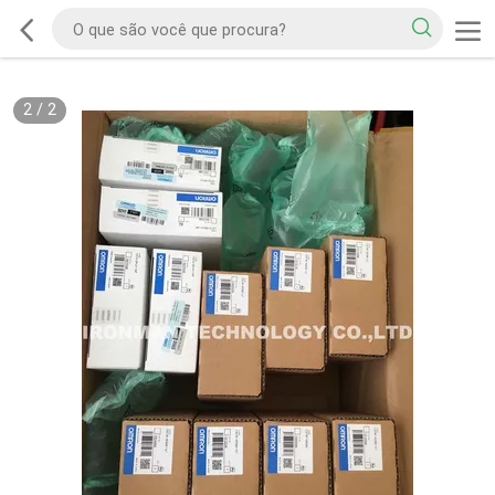
2
/
2