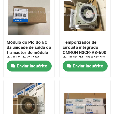
Módulo do Plc do I/O
Temporizador de
da unidade de saída do
circuito integrado
transistor do módulo
OMRON H3CR-A8-600
do PLC de CJ1W-
de IP40 24-48VAC 12-
OD212 Omron
48VDC 8kV
Enviar inquérito
Enviar inquérito
Casa
Produtos
Sobre nós