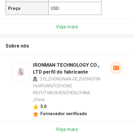
Preço
USD
Veja mais
Sobre nós
IRONMAN TECHNOLOGY CO.,
LTD perfil do fabricante
31E,ZHONGNAN GE,ZHONGYIN
HUAYUAN,FUZHONG
RD,FUTIAN,SHENZHEN,CHINA
,China
5.0
Fornecedor verificado
Veja mais