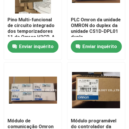
Excursão da fábrica
Pino Multi-funcional
PLC Omron da unidade
de circuito integrado
OMRON do duplex da
dos temporizadores
unidade CS1D-DPL01
Controle da qualidade
11 de Omron H3CR-A
dupla
Enviar inquérito
Enviar inquérito
Contacte-nos
Notícia
Casos
Módulo de controle do PLC
Módulo de
Módulo programável
Módulo do PLC de Honeywell
comunicação Omron
do controlador da