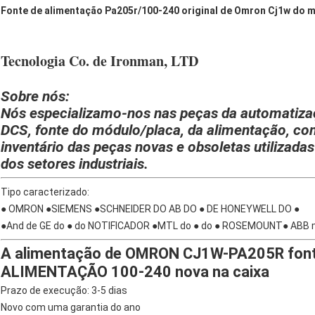
Fonte de alimentação Pa205r/100-240 original de Omron Cj1w do m
Tecnologia Co. de Ironman, LTD
Sobre nós:
Nós especializamo-nos nas peças da automatizaçã
DCS, fonte do módulo/placa, da alimentação, co
inventário das peças novas e obsoletas utilizada
dos setores industriais.
Tipo caracterizado:
● OMRON ●SIEMENS ●SCHNEIDER DO AB DO ● DE HONEYWELL DO ●
●And de GE do ● do NOTIFICADOR ●MTL do ● do ● ROSEMOUNT● ABB m
A alimentação de OMRON CJ1W-PA205R font
ALIMENTAÇÃO 100-240 nova na caixa
Prazo de execução: 3-5 dias
Novo com uma garantia do ano