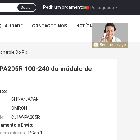
Pedir um orçamento
|
Portuguese
Search
QUALIDADE
CONTACTE-NOS
NOTÍCIA
CASOS
ontrole Do Plc
W-PA205R 100-240 do módulo de
uto:
CHINA/JAPAN
OMRON
o:
CJ1W-PA205R
amento e Envio:
rdem mínima:
PCes 1