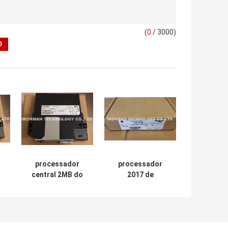
(
0
/ 3000)
processador
processador
o
central 2MB do
2017 de
6-
processador de
ControlLogix do
Allen Bradley Ser
pacote de Allen
B ControlLogix
Bradley B do
5571 do módulo
módulo de