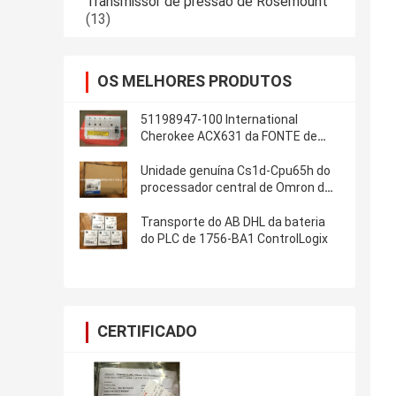
Transmissor de pressão de Rosemount
(13)
OS MELHORES PRODUTOS
51198947-100 International
Cherokee ACX631 da FONTE de
ALIMENTAÇÃO do módulo de
controle MEASUREX do PLC
Unidade genuína Cs1d-Cpu65h do
processador central de Omron do
módulo do PLC de CS1D-CPU65H
nova no transporte de DHL da
Transporte do AB DHL da bateria
caixa
do PLC de 1756-BA1 ControlLogix
CERTIFICADO