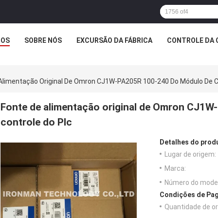
TOS
SOBRE NÓS
EXCURSÃO DA FÁBRICA
CONTROLE DA 
Alimentação Original De Omron CJ1W-PA205R 100-240 Do Módulo De C
Fonte de alimentação original de Omron CJ1
controle do Plc
Detalhes do prod
Lugar de origem:
Marca:
Número do model
Condições de Pag
Quantidade de o