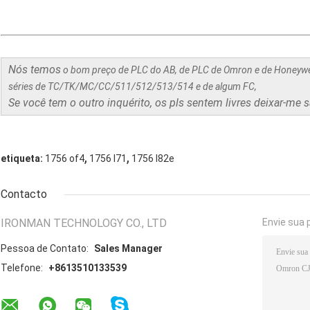
Nós temos
o bom preço de PLC do AB, de PLC de Omron e de Honeywe
séries de TC/TK/MC/CC/511/512/513/514 e de algum FC,
Se você tem o outro inquérito, os pls sentem livres deixar-me s
,
,
etiqueta:
1756 of4
1756 l71
1756 l82e
Contacto
IRONMAN TECHNOLOGY CO., LTD
Envie sua 
Pessoa de Contato:
Sales Manager
Telefone:
+8613510133539