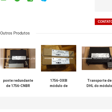
Outros Produtos
ponte redundante
1756-OX8I
Transporte de
de 1756-CNBR
módulo de
DHL do módul
Allen Bradley AB
controle Allen do
de saída de 175
ControlLogix
PLC de 8 pintas
OF4 1756 0F4
ControlNet
Bradley
Allen Bradley
ControlLogix 8
ControlLogix