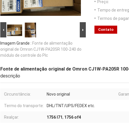
Preço:
Tempo de entreg
Termos de paga
Contato
Imagem Grande :
Fonte de alimentação
original de Omron CJ1W-PA205R 100-240 do
módulo de controle do Plc
Fonte de alimentação original de Omron CJ1W-PA205R 100-
descrição
Circunstância:
Novo original
Garan
Termo do transporte:
DHL/TNT/UPS/FEDEX etc.
Realçar:
1756 l71
,
1756 of4