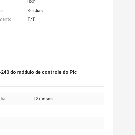
USD
a:
3-5 dias
mento:
T/T
240 do módulo de controle do Plc
tia:
12 meses