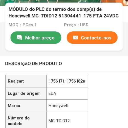
MÓDULO do PLC do termo dos comp(s) de
Honeywell MC-TDID12 51304441-175 FTA 24VDC
D/I
MOQ：PCes 1
Preço：USD
Melhor preço
Contacte-nos
DESCRIçãO DE PRODUTO
Realçar:
1756 l71
,
1756 l82e
Lugar de origem
EUA
Marca
Honeywell
Número do
MC-TDID12
modelo