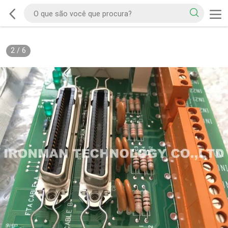
2
/
6