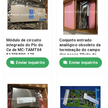
Módulo de circuito
Conjunto entrado
integrado do Plc do
analógico obsoleto da
Ce de MC-TAMT04
terminação do campo
51305890-175
das peças 30vdc de
Honeywell FTA LLMUX
FC-TSAI-1620m
Enviar inquérito
Enviar inquérito
TC
Honeywell
Casa
Produtos
Sobre nós