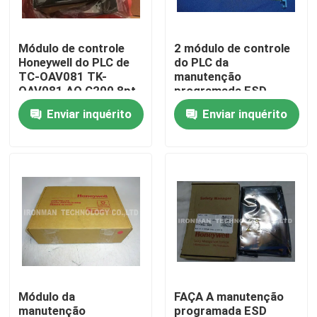
Excursão da fábrica
Módulo de controle
2 módulo de controle
Honeywell do PLC de
do PLC da
TC-OAV081 TK-
manutenção
Controle da qualidade
OAV081 AO C200 8pt
programada ESD
12 meses de garantia
HTAL do canal FC-
Enviar inquérito
Enviar inquérito
TSAO-0220M
Contacte-nos
Notícia
Casos
Módulo de controle do PLC
Módulo da
FAÇA A manutenção
Módulo do PLC de Honeywell
manutenção
programada ESD