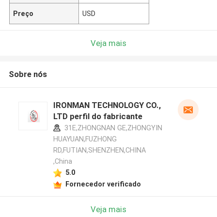
Preço
USD
Veja mais
Sobre nós
IRONMAN TECHNOLOGY CO.,
LTD perfil do fabricante
31E,ZHONGNAN GE,ZHONGYIN
HUAYUAN,FUZHONG
RD,FUTIAN,SHENZHEN,CHINA
,China
5.0
Fornecedor verificado
Veja mais