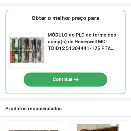
Obter o melhor preço para
MÓDULO do PLC do termo dos
comp(s) de Honeywell MC-
TDID12 51304441-175 FTA
24VDC D/I
Continue
Produtos recomendados