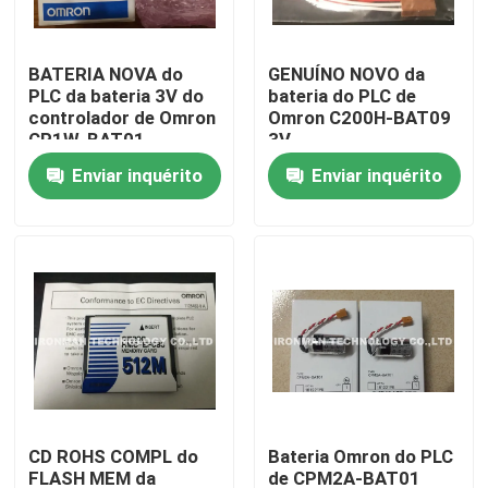
Excursão da fábrica
BATERIA NOVA do
GENUÍNO NOVO da
PLC da bateria 3V do
bateria do PLC de
controlador de Omron
Omron C200H-BAT09
Controle da qualidade
CP1W-BAT01
3V
Enviar inquérito
Enviar inquérito
Contacte-nos
Notícia
Casos
Módulo de controle do PLC
CD ROHS COMPL do
Bateria Omron do PLC
Módulo do PLC de Honeywell
FLASH MEM da
de CPM2A-BAT01