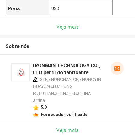
Preço
USD
Veja mais
Sobre nós
IRONMAN TECHNOLOGY CO.,
LTD perfil do fabricante
31E,ZHONGNAN GE,ZHONGYIN
HUAYUAN,FUZHONG
RD,FUTIAN,SHENZHEN,CHINA
,China
5.0
Fornecedor verificado
Veja mais