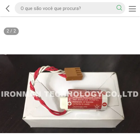
2
/
2