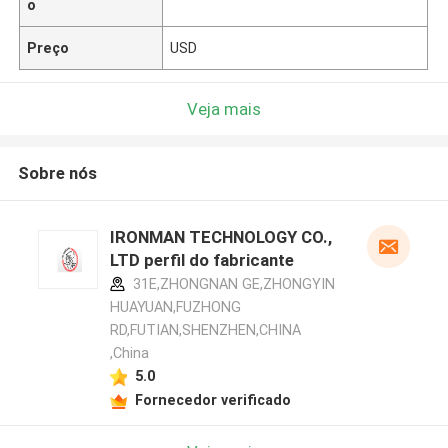
o
Preço
USD
Veja mais
Sobre nós
IRONMAN TECHNOLOGY CO.,
LTD perfil do fabricante
31E,ZHONGNAN GE,ZHONGYIN
HUAYUAN,FUZHONG
RD,FUTIAN,SHENZHEN,CHINA
,China
5.0
Fornecedor verificado