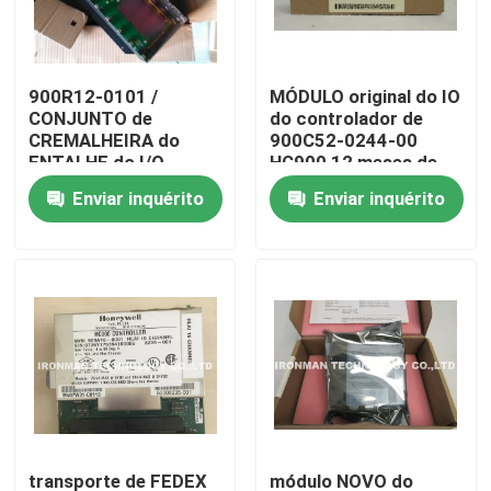
Excursão da fábrica
900R12-0101 /
MÓDULO original do IO
CONJUNTO de
do controlador de
Controle da qualidade
CREMALHEIRA do
900C52-0244-00
ENTALHE do I/O
HC900 12 meses de
900R120101,
garantia
Enviar inquérito
Enviar inquérito
Contacte-nos
POSIÇÃO 12 2/6 de
AMPÈRE
Notícia
Casos
Módulo de controle do PLC
Módulo do PLC de Honeywell
transporte de FEDEX
módulo NOVO do