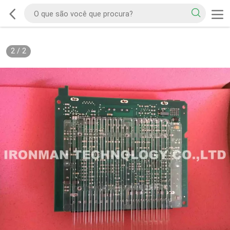
2
/
2