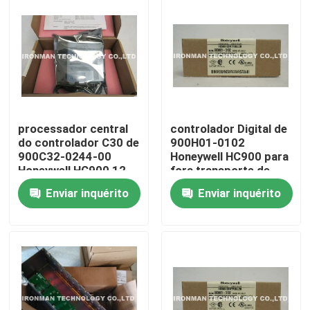
processador central
controlador Digital de
do controlador C30 de
900H01-0102
900C32-0244-00
Honeywell HC900 para
Honeywell HC900 12
fora transporte de
meses de garantia
DHL de 8 relés
Enviar inquérito
Enviar inquérito
Casa
Produtos
Sobre nós