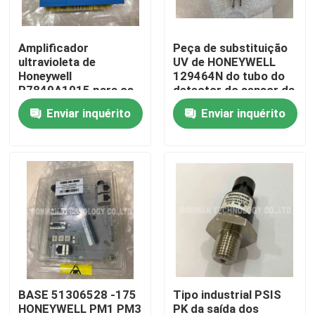
Excursão da fábrica
Amplificador
Peça de substituição
ultravioleta de
UV de HONEYWELL
Honeywell
129464N do tubo do
Controle da qualidade
R7849A1015 para os
detector do sensor da
módulos de relé de
chama
Enviar inquérito
Enviar inquérito
7800 SÉRIES
Contacte-nos
Notícia
Casos
Módulo de controle do PLC
BASE 51306528 -175
Tipo industrial PSIS
Módulo do PLC de Honeywell
HONEYWELL PM1 PM3
PK da saída dos