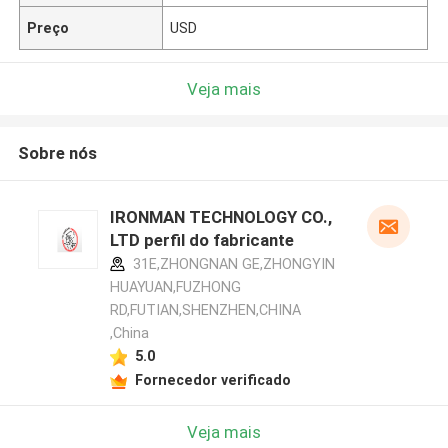
Preço
USD
Veja mais
Sobre nós
IRONMAN TECHNOLOGY CO.,
LTD perfil do fabricante
31E,ZHONGNAN GE,ZHONGYIN
HUAYUAN,FUZHONG
RD,FUTIAN,SHENZHEN,CHINA
,China
5.0
Fornecedor verificado
Veja mais