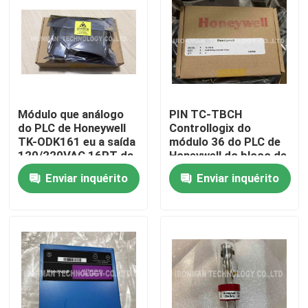
Módulo que análogo
PIN TC-TBCH
do PLC de Honeywell
Controllogix do
TK-ODK161 eu a saída
módulo 36 do PLC de
120/220VAC 16PT da
Honeywell do bloco de
C.A. de O REVESTI
terminais
Enviar inquérito
Enviar inquérito
Casa
Produtos
Sobre nós