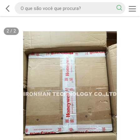
2
/
2