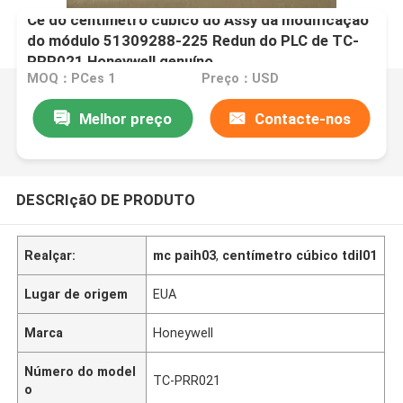
Ce do centímetro cúbico do Assy da modificação
do módulo 51309288-225 Redun do PLC de TC-
PRR021 Honeywell genuíno
MOQ：PCes 1
Preço：USD
Melhor preço
Contacte-nos
DESCRIçãO DE PRODUTO
Realçar:
mc paih03
,
centímetro cúbico tdil01
Lugar de origem
EUA
Marca
Honeywell
Número do model
TC-PRR021
o